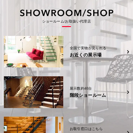
の
事
の
会
会
(信
(信
示
示
社
社
越)
越)
場
場
可
例
可
大
大
(福
(福
野
野
岡
岡
能
能
城
城
詳細
詳細
K
県)
県)
展
展
様
性
性
ショールーム/お取扱い代理店
示
示
邸
場
場
(奈
詳細
詳細
W
W
(福
(福
良
様
様
岡
岡
県)
邸
邸
県)
県)
(熊
(熊
本
本
詳細
県)
県)
詳細
詳細
全国で実物が見られる
お近くの展示場
詳細
詳細
展示数約40台
階段ショールーム
お取引窓口はこちら