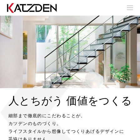
人とちがう 価値をつくる
室
室
内
内
階
階
室
室
細部まで徹底的にこだわることが、
室
段
段
内
内
内
階
階
カツデンのものづくり。
階
段
段
ア
ア
段
ライフスタイルから想像してつくりあげるデザインに
室
室
ウ
ウ
内
内
妥協はありません。