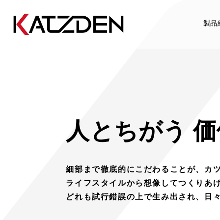
製品
人とちがう 
細部まで徹底的にこだわることが、
カ
ライフスタイルから想像してつくりあ
どれも試行錯誤の上で生み出され、
日