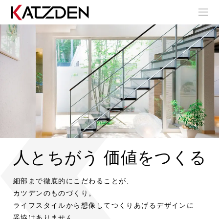
人とちがう 価値をつくる
室
室
内
内
階
階
室
室
細部まで徹底的にこだわることが、
室
段
段
内
内
内
階
階
カツデンのものづくり。
階
段
段
ア
ア
段
ライフスタイルから想像してつくりあげるデザインに
室
室
ウ
ウ
内
内
妥協はありません。