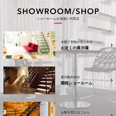
の
事
の
会
会
(信
(信
示
示
社
社
越)
越)
場
場
可
例
可
大
大
(福
(福
野
野
岡
岡
能
能
城
城
詳細
詳細
K
県)
県)
展
展
様
性
性
ショールーム/お取扱い代理店
示
示
邸
場
場
(奈
詳細
詳細
W
W
(福
(福
良
様
様
岡
岡
県)
邸
邸
県)
県)
(熊
(熊
本
本
詳細
県)
県)
詳細
詳細
全国で実物が見られる
お近くの展示場
詳細
詳細
展示数約40台
階段ショールーム
お取引窓口はこちら