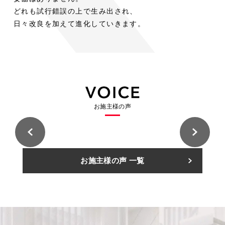
木
木
ト
階
ス
ト
階
室
室
どれも試行錯誤の上で生み出され、
の
の
段
段
ド
チ
ド
内
内
空
空
日々改良を加えて進化していきます。
階
階
ア
ー
ア
段
段
平
気
平
気
リ
ル
リ
屋
に
屋
に
ビ
階
ビ
ロ
ロ
+α
お
+α
お
ン
段
ン
フ
フ
の
け
の
け
グ
と
グ
ト
ト
シ
る
シ
る
用
床
用
に
に
ー
ス
ー
ス
途
に
途
固
固
ス
チ
ス
チ
と
統
と
お施主様の声
定
定
ル
ー
ル
ー
し
一
し
階
階
ー
ル
ー
ル
て
感
て
段
段
階
階
階
階
考
を
考
と
と
段
段
段
段
え
も
え
い
い
の
の
住
住
る
た
る
お施主様の声 一覧
う
う
友
友
意
意
林
林
カ
ら
カ
選
選
業
業
義
義
株
株
ー
し
ー
択
択
式
式
住
住
ポ
た
ポ
会
会
肢
肢
友
友
社
社
林
林
ー
特
ー
久
久
業
業
A
A
留
留
株
株
ト
注
ト
様
様
米
米
式
式
邸
邸
展
展