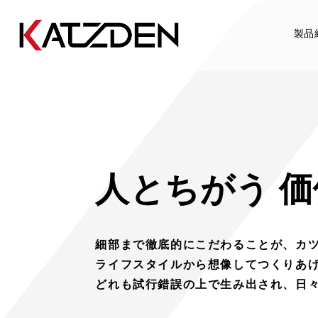
製品
人とちがう 
細部まで徹底的にこだわることが、
カ
ライフスタイルから想像してつくりあ
どれも試行錯誤の上で生み出され、
日