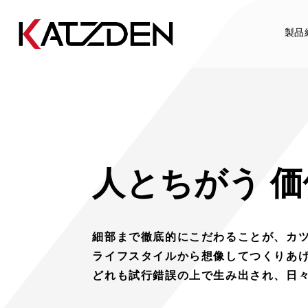
製品
人とちがう 
細部まで徹底的にこだわることが、
カ
ライフスタイルから想像してつくりあ
どれも試行錯誤の上で生み出され、
日