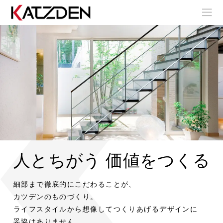
人とちがう 価値をつくる
室
室
内
内
階
階
室
室
細部まで徹底的にこだわることが、
室
段
段
内
内
内
階
階
カツデンのものづくり。
階
段
段
ア
ア
段
ライフスタイルから想像してつくりあげるデザインに
室
室
ウ
ウ
内
内
妥協はありません。