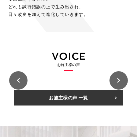
木
木
ト
階
ス
ト
階
室
室
どれも試行錯誤の上で生み出され、
の
の
段
段
ド
チ
ド
内
内
空
空
日々改良を加えて進化していきます。
階
階
ア
ー
ア
段
段
平
気
平
気
リ
ル
リ
屋
に
屋
に
ビ
階
ビ
ロ
ロ
+α
お
+α
お
ン
段
ン
フ
フ
の
け
の
け
グ
と
グ
ト
ト
シ
る
シ
る
用
床
用
に
に
ー
ス
ー
ス
途
に
途
固
固
ス
チ
ス
チ
と
統
と
お施主様の声
定
定
ル
ー
ル
ー
し
一
し
階
階
ー
ル
ー
ル
て
感
て
段
段
階
階
階
階
考
を
考
と
と
段
段
段
段
え
も
え
い
い
の
の
住
住
る
た
る
お施主様の声 一覧
う
う
友
友
意
意
林
林
カ
ら
カ
選
選
業
業
義
義
株
株
ー
し
ー
択
択
式
式
住
住
ポ
た
ポ
会
会
肢
肢
友
友
社
社
林
林
ー
特
ー
久
久
業
業
A
A
留
留
株
株
ト
注
ト
様
様
米
米
式
式
邸
邸
展
展