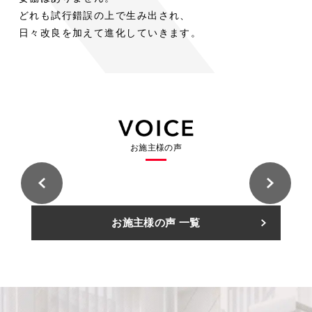
木
木
ト
階
ス
ト
階
室
室
どれも試行錯誤の上で生み出され、
の
の
段
段
ド
チ
ド
内
内
空
空
日々改良を加えて進化していきます。
階
階
ア
ー
ア
段
段
平
気
平
気
リ
ル
リ
屋
に
屋
に
ビ
階
ビ
ロ
ロ
+α
お
+α
お
ン
段
ン
フ
フ
の
け
の
け
グ
と
グ
ト
ト
シ
る
シ
る
用
床
用
に
に
ー
ス
ー
ス
途
に
途
固
固
ス
チ
ス
チ
と
統
と
お施主様の声
定
定
ル
ー
ル
ー
し
一
し
階
階
ー
ル
ー
ル
て
感
て
段
段
階
階
階
階
考
を
考
と
と
段
段
段
段
え
も
え
い
い
の
の
住
住
る
た
る
お施主様の声 一覧
う
う
友
友
意
意
林
林
カ
ら
カ
選
選
業
業
義
義
株
株
ー
し
ー
択
択
式
式
住
住
ポ
た
ポ
会
会
肢
肢
友
友
社
社
林
林
ー
特
ー
久
久
業
業
A
A
留
留
株
株
ト
注
ト
様
様
米
米
式
式
邸
邸
展
展