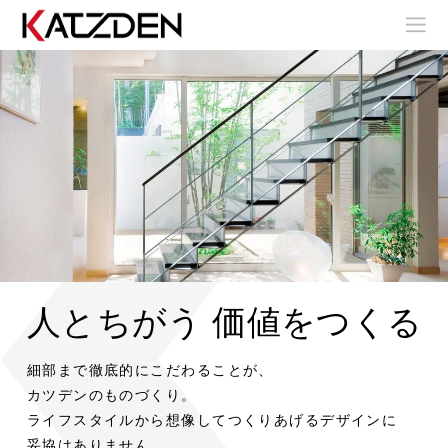
人とちがう 価値をつくる
室
室
内
内
階
階
室
室
細部まで徹底的にこだわることが、
室
段
段
内
内
内
階
階
カツデンのものづくり。
階
段
段
ア
ア
段
ライフスタイルから想像してつくりあげるデザインに
室
室
ウ
ウ
内
内
妥協はありません。