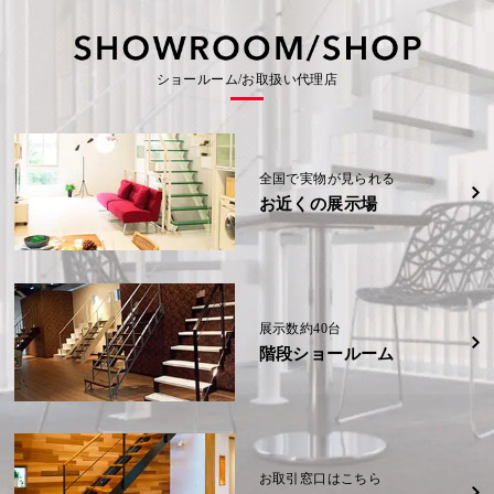
の
事
の
会
会
(信
(信
示
示
社
社
越)
越)
場
場
可
例
可
大
大
(福
(福
野
野
岡
岡
能
能
城
城
詳細
詳細
K
県)
県)
展
展
様
性
性
ショールーム/お取扱い代理店
示
示
邸
場
場
(奈
詳細
詳細
W
W
(福
(福
良
様
様
岡
岡
県)
邸
邸
県)
県)
(熊
(熊
本
本
詳細
県)
県)
詳細
詳細
全国で実物が見られる
お近くの展示場
詳細
詳細
展示数約40台
階段ショールーム
お取引窓口はこちら