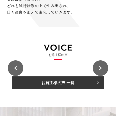
木
木
ト
階
ス
ト
階
室
室
どれも試行錯誤の上で生み出され、
の
の
段
段
ド
チ
ド
内
内
空
空
日々改良を加えて進化していきます。
階
階
ア
ー
ア
段
段
平
気
平
気
リ
ル
リ
屋
に
屋
に
ビ
階
ビ
ロ
ロ
+α
お
+α
お
ン
段
ン
フ
フ
の
け
の
け
グ
と
グ
ト
ト
シ
る
シ
る
用
床
用
に
に
ー
ス
ー
ス
途
に
途
固
固
ス
チ
ス
チ
と
統
と
お施主様の声
定
定
ル
ー
ル
ー
し
一
し
階
階
ー
ル
ー
ル
て
感
て
段
段
階
階
階
階
考
を
考
と
と
段
段
段
段
え
も
え
い
い
の
の
住
住
る
た
る
お施主様の声 一覧
う
う
友
友
意
意
林
林
カ
ら
カ
選
選
業
業
義
義
株
株
ー
し
ー
択
択
式
式
住
住
ポ
た
ポ
会
会
肢
肢
友
友
社
社
林
林
ー
特
ー
久
久
業
業
A
A
留
留
株
株
ト
注
ト
様
様
米
米
式
式
邸
邸
展
展