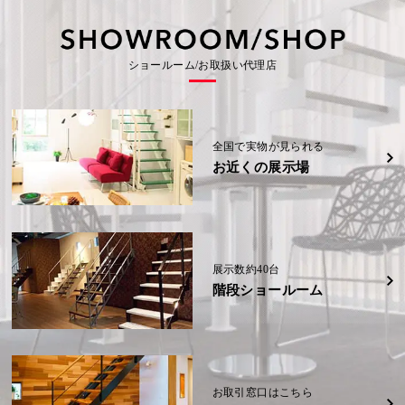
の
事
の
会
会
(信
(信
示
示
社
社
越)
越)
場
場
可
例
可
大
大
(福
(福
野
野
岡
岡
能
能
城
城
詳細
詳細
K
県)
県)
展
展
様
性
性
ショールーム/お取扱い代理店
示
示
邸
場
場
(奈
詳細
詳細
W
W
(福
(福
良
様
様
岡
岡
県)
邸
邸
県)
県)
(熊
(熊
本
本
詳細
県)
県)
詳細
詳細
全国で実物が見られる
お近くの展示場
詳細
詳細
展示数約40台
階段ショールーム
お取引窓口はこちら