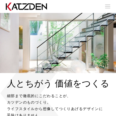
人とちがう 価値をつくる
室
室
内
内
階
階
室
室
細部まで徹底的にこだわることが、
室
段
段
内
内
内
階
階
カツデンのものづくり。
階
段
段
ア
ア
段
ライフスタイルから想像してつくりあげるデザインに
室
室
ウ
ウ
内
内
妥協はありません。