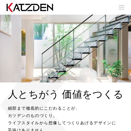
人とちがう 価値をつくる
室
室
内
内
階
階
室
室
細部まで徹底的にこだわることが、
室
段
段
内
内
内
階
階
カツデンのものづくり。
階
段
段
ア
ア
段
ライフスタイルから想像してつくりあげるデザインに
室
室
ウ
ウ
内
内
妥協はありません。