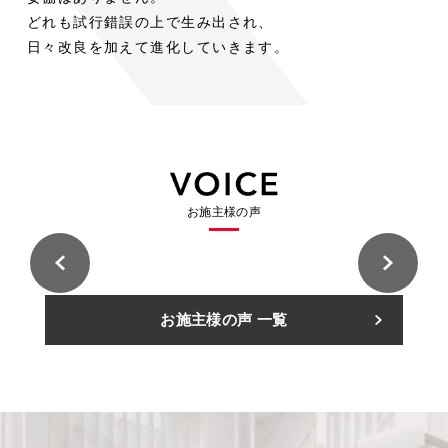
木
木
ト
階
ス
ト
階
室
室
どれも試行錯誤の上で生み出され、
の
の
段
段
ド
チ
ド
内
内
空
空
日々改良を加えて進化していきます。
階
階
ア
ー
ア
段
段
平
気
平
気
リ
ル
リ
屋
に
屋
に
ビ
階
ビ
ロ
ロ
+α
お
+α
お
ン
段
ン
フ
フ
の
け
の
け
グ
と
グ
ト
ト
シ
る
シ
る
用
床
用
に
に
ー
ス
ー
ス
途
に
途
固
固
ス
チ
ス
チ
と
統
と
お施主様の声
定
定
ル
ー
ル
ー
し
一
し
階
階
ー
ル
ー
ル
て
感
て
段
段
階
階
階
階
考
を
考
と
と
段
段
段
段
え
も
え
い
い
の
の
住
住
る
た
る
お施主様の声 一覧
う
う
友
友
意
意
林
林
カ
ら
カ
選
選
業
業
義
義
株
株
ー
し
ー
択
択
式
式
住
住
ポ
た
ポ
会
会
肢
肢
友
友
社
社
林
林
ー
特
ー
久
久
業
業
A
A
留
留
株
株
ト
注
ト
様
様
米
米
式
式
邸
邸
展
展