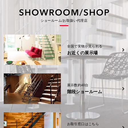
の
事
の
会
会
(信
(信
示
示
社
社
越)
越)
場
場
可
例
可
大
大
(福
(福
野
野
岡
岡
能
能
城
城
詳細
詳細
K
県)
県)
展
展
様
性
性
ショールーム/お取扱い代理店
示
示
邸
場
場
(奈
詳細
詳細
W
W
(福
(福
良
様
様
岡
岡
県)
邸
邸
県)
県)
(熊
(熊
本
本
詳細
県)
県)
詳細
詳細
全国で実物が見られる
お近くの展示場
詳細
詳細
展示数約40台
階段ショールーム
お取引窓口はこちら