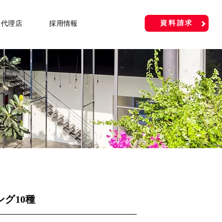
資料請求
い代理店
採用情報
グ10種