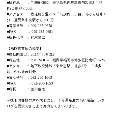
■所在地 ：〒890-0062 鹿児島県鹿児島市与次郎2-4-35
KSC 鴨池ビル3F
■アクセス ：鹿児島交通バス「与次郎二丁目」停から徒歩1
分、鹿児島中央駅から車15分
■電話番号 ：099-285-0678
■FAX ：099-285-0681
■所長代理 ：鈴木隆二
【福岡営業所の概要】
■移転開設日：2023年10月2日
■所在地 ：〒812-0014 福岡県福岡市博多区比恵町16-26
■アクセス ：地下鉄空港線「東比恵駅」徒歩7分、「博多
駅」から徒歩14分
■電話番号 ：092-260-1663
■FAX ：092-260-1653
■所長 ：荒川俊之
今後もお客様の声を大切にし、より満足度の高い製品・カタ
ログを提供できるよう努力してまいります。