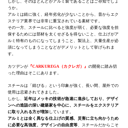
しかし、そのほとんどがアルミ製であることはご存知でしょ
うか。
アルミは錆に強く、経年劣化が少ないことから、昔からエク
ステリア業界では非常に重宝されている素材です。
その一方、スチールに比べると強度が弱く、必要な強度を担
保するためには部材を太くせざるを得ないこと、仕上げがア
ルミ特有のものになってしまうこと、製法上、大量生産が必
須になってしまうことなどがデメリットとして挙げられま
す。
カツデンが
『CARKUREGA（カクレガ）』
の開発に踏み切
った理由はそこにあります。
スチールは「錆びる」という印象が強く、長い間、屋外での
使用は忌避されてきました。
しかし、
近年はメッキの技術が急速に進歩しており、デザイ
ンへの造詣の深い建築家を中心に、スチールをエクステリア
に取り入れる方が増加
しています。
アルミとは全く異なる仕上げの質感、災害に立ち向かうため
に必要な高強度、デザインの自由度等
、スチールだからこそ