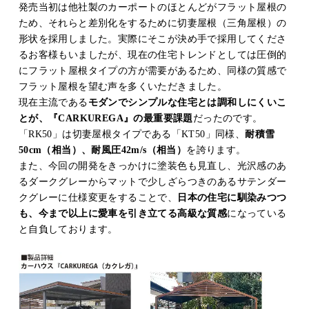
発売当初は他社製のカーポートのほとんどがフラット屋根の
ため、それらと差別化をするために切妻屋根（三角屋根）の
形状を採用しました。実際にそこが決め手で採用してくださ
るお客様もいましたが、現在の住宅トレンドとしては圧倒的
にフラット屋根タイプの方が需要があるため、同様の質感で
フラット屋根を望む声を多くいただきました。
現在主流である
モダンでシンプルな住宅とは調和しにくいこ
とが、『CARKUREGA』の最重要課題
だったのです。
「RK50」は切妻屋根タイプである「KT50」同様、
耐積雪
50cm（相当）、耐風圧42m/s（相当）
を誇ります。
また、今回の開発をきっかけに塗装色も見直し、光沢感のあ
るダークグレーからマットで少しざらつきのあるサテンダー
クグレーに仕様変更をすることで、
日本の住宅に馴染みつつ
も、今まで以上に愛車を引き立てる高級な質感
になっている
と自負しております。