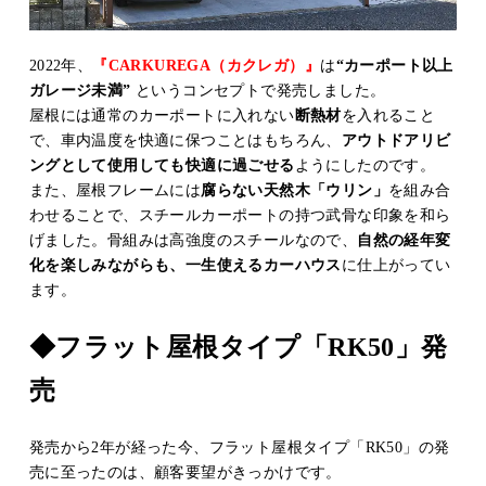
2022年、
『CARKUREGA（カクレガ）』
は
“カーポート以上
ガレージ未満”
というコンセプトで発売しました。
屋根には通常のカーポートに入れない
断熱材
を入れること
で、車内温度を快適に保つことはもちろん、
アウトドアリビ
ングとして使用しても快適に過ごせる
ようにしたのです。
また、屋根フレームには
腐らない天然木「ウリン」
を組み合
わせることで、スチールカーポートの持つ武骨な印象を和ら
げました。骨組みは高強度のスチールなので、
自然の経年変
化を楽しみながらも、一生使えるカーハウス
に仕上がってい
ます。
◆フラット屋根タイプ「RK50」発
売
発売から2年が経った今、フラット屋根タイプ「RK50」の発
売に至ったのは、顧客要望がきっかけです。