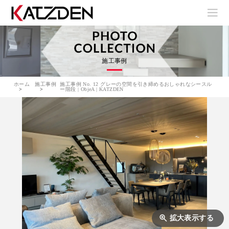
施工事例
ホーム
施工事例
施工事例 No. 12 グレーの空間を引き締めるおしゃれなシースル
ー階段 | ObjeA | KATZDEN
拡大表示する