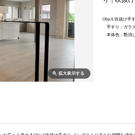
ObjeA 吹抜け手
手すり：ガラ
本体色：艶消し
拡大表示する