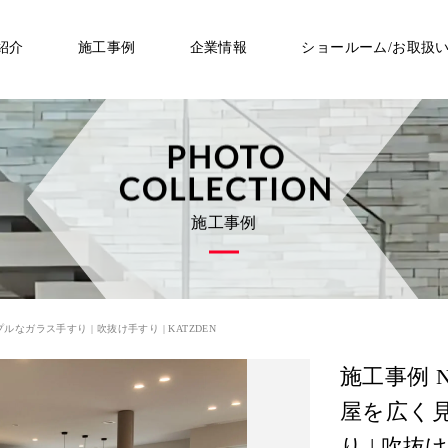
紹介
施工事例
企業情報
ショールーム/お取扱
施工事例
なガラス手すり | 吹抜け手すり | KATZDEN
施工事例 N
屋を広く
り | 吹抜け