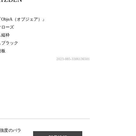
ObjeA（オブジェア）』
ローズ
ス縦枠
ブラック
段板
2023-085-3306136501
強度のバラ