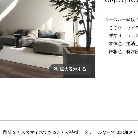
シースルー階段『
ささら：セミク
手すり：ガラ
本体色：艶消し
段板色：特注
拡大表示する
、段板をカスタマイズできることが特徴。 スチールならではの細さと