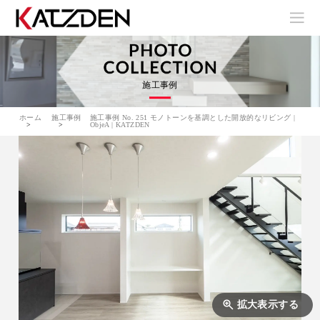
施工事例
ホーム
施工事例
施工事例 No. 251 モノトーンを基調とした開放的なリビング |
ObjeA | KATZDEN
拡大表示する