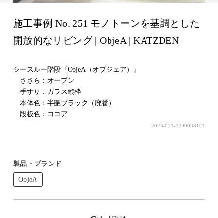
施工事例 No. 251 モノトーンを基調とした
開放的なリビング | ObjeA | KATZDEN
シースルー階段『ObjeA（オブジェア）』
ささら：オープン
手すり：ガラス縦枠
本体色：半艶ブラック（廃番）
段板色：ココア
2023-071-3209038101
製品・ブランド
ObjeA