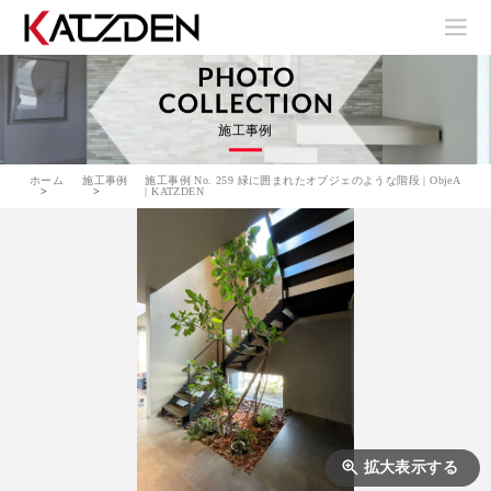
施工事例
ホーム
施工事例
施工事例 No. 259 緑に囲まれたオブジェのような階段 | ObjeA
| KATZDEN
拡大表示する