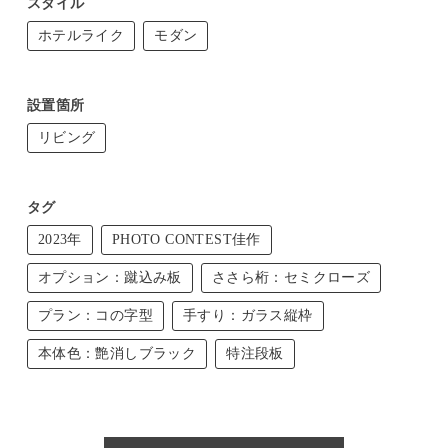
スタイル
ホテルライク
モダン
設置箇所
リビング
タグ
2023年
PHOTO CONTEST佳作
オプション：蹴込み板
ささら桁：セミクローズ
プラン：コの字型
手すり：ガラス縦枠
本体色：艶消しブラック
特注段板