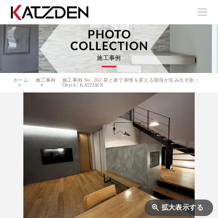
施工事例
ホーム
施工事例
施工事例 No. 262 昼と夜で表情を変える階段が生み出す影 |
ObjeA | KATZDEN
拡大表示する