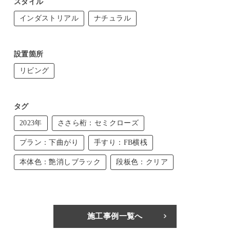
スタイル
インダストリアル
ナチュラル
設置箇所
リビング
タグ
2023年
ささら桁：セミクローズ
プラン：下曲がり
手すり：FB横桟
本体色：艶消しブラック
段板色：クリア
施工事例一覧へ