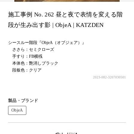
施工事例 No. 262 昼と夜で表情を変える階
段が生み出す影 | ObjeA | KATZDEN
シースルー階段『ObjeA（オブジェア）』
ささら：セミクローズ
手すり：FB横桟
本体色：艶消しブラック
段板色：クリア
2023-082-3207030501
製品・ブランド
ObjeA