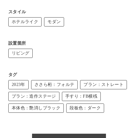
スタイル
ホテルライク
モダン
設置箇所
リビング
タグ
2023年
ささら桁：フォルテ
プラン：ストレート
プラン：造作ステージ
手すり：FB横桟
本体色：艶消しブラック
段板色：ダーク