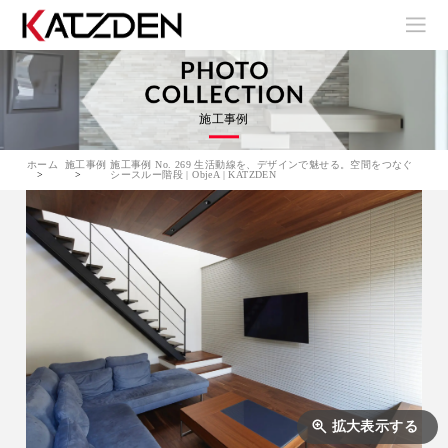
施工事例
ホーム
施工事例
施工事例 No. 269 生活動線を、デザインで魅せる。空間をつなぐ
シースルー階段 | ObjeA | KATZDEN
拡大表示する