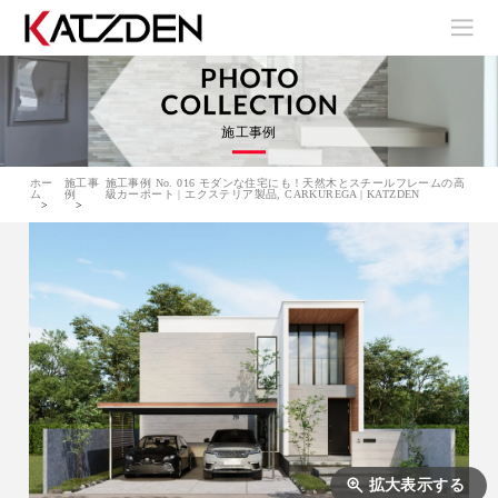
施工事例
ホー
施工事
施工事例 No. 016 モダンな住宅にも！天然木とスチールフレームの高
ム
例
級カーポート | エクステリア製品, CARKUREGA | KATZDEN
拡大表示する