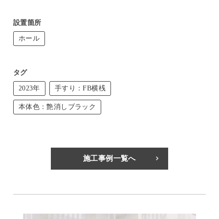
設置箇所
ホール
タグ
2023年
手すり：FB横桟
本体色：艶消しブラック
施工事例一覧へ