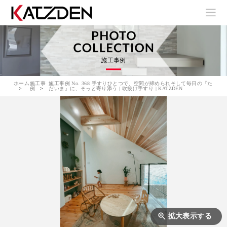
施工事例
ホーム
施工事
施工事例 No. 368 手すりひとつで、空間が締められそして毎日の『た
例
だいま』に、そっと寄り添う | 吹抜け手すり | KATZDEN
拡大表示する