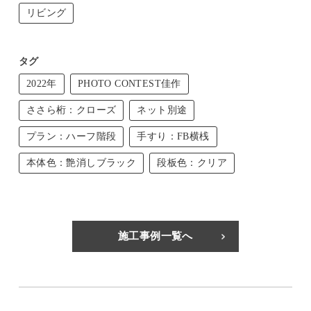
リビング
タグ
2022年
PHOTO CONTEST佳作
ささら桁：クローズ
ネット別途
プラン：ハーフ階段
手すり：FB横桟
本体色：艶消しブラック
段板色：クリア
施工事例一覧へ