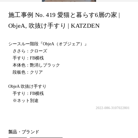
施工事例 No. 419 愛猫と暮らす6層の家 |
ObjeA, 吹抜け手すり | KATZDEN
シースルー階段『ObjeA（オブジェア）』
ささら：クローズ
手すり：FB横桟
本体色：艶消しブラック
段板色：クリア
ObjeA 吹抜け手すり
手すり：FB横桟
※ネット別途
2022-086-3107022801
製品・ブランド