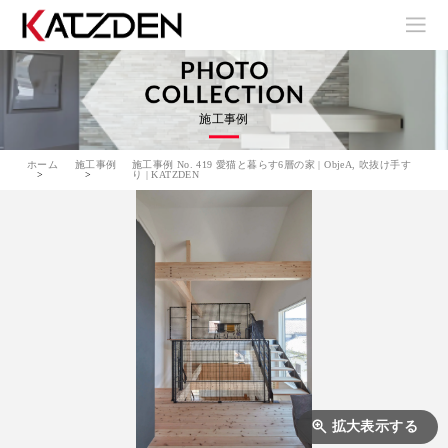
施工事例
ホーム
施工事例
施工事例 No. 419 愛猫と暮らす6層の家 | ObjeA, 吹抜け手す
り | KATZDEN
拡大表示する