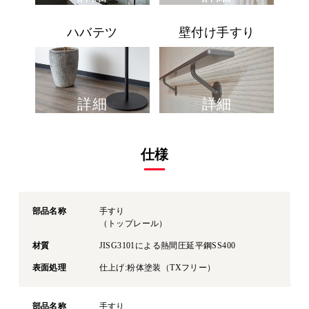
ハバテツ
壁付け手すり
詳細
詳細
仕様
部品名称
手すり
（トップレール）
材質
JISG3101による熱間圧延平鋼SS400
表面処理
仕上げ:粉体塗装（TXフリー）
部品名称
手すり