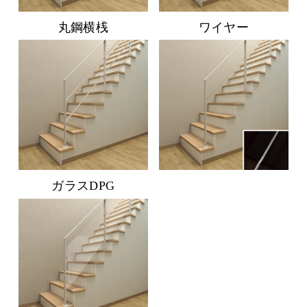
丸鋼横桟
ワイヤー
ガラスDPG