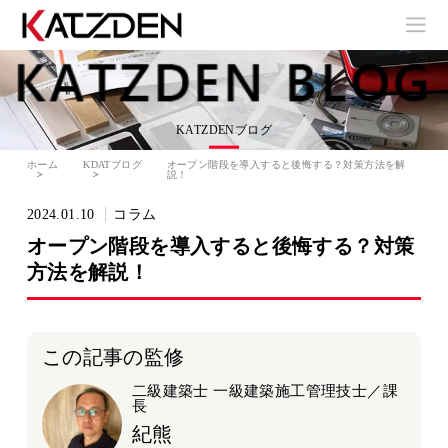
KATZDENブログ
ホーム
KDATブログ
オープン階段を導入すると後悔する？対策方法を解
説！
2024.01.10
コラム
オープン階段を導入すると後悔する？対策
方法を解説！
この記事の監修
二級建築士 一級建築施工管理技士／課
長
紀熊