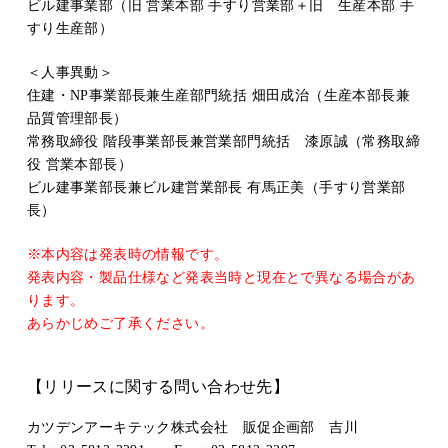
ビル建事業部（旧 営業本部 手すり営業部＋旧 生産本部 手
すり生産部）
＜人事異動＞
住建・NP事業部長兼生産部門統括 畑田成治（生産本部長兼
品質管理部長）
常務取締役 階段事業部長兼営業部門統括 漆原誠（常務取締
役 営業本部長）
ビル建事業部長兼ビル建営業部長 有馬正美（手すり営業部
長）
※本内容は発表時の情報です。
発表内容・製品仕様など発表当時と現在とで異なる場合があ
ります。
あらかじめご了承ください。
【リリースに関する問い合わせ先】
カツデンアーキテック株式会社 販促企画部 吉川