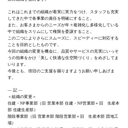
これはこれまでの組織が着実に実力をつけ、スタッフも充実
してきた中で各事業の責任を明確にすること。
また、お客さまからのニーズが年々複雑化し多様化している
中で組織をスリムにして権限を委譲すること。
この二つによりさらにスムーズに、スピーディーに対応する
ことを目的としたものです。
今回の組織の変更を機会に、品質やサービスの充実にいっそ
うの拍車をかけ「美しく快適な住空間づくり」をめざしてま
いります。
今後とも、倍旧のご支援を賜りますようお願い申しあげま
す。
― 記 ―
＜組織の変更＞
住建・NP事業部（旧 営業本部 住建・NP営業部＋旧 生産本
部 住建生産部）
階段事業部（旧 営業本部 階段営業部＋旧 生産本部 団地工
場）