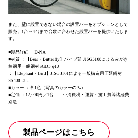
また、壁に設置できない場合の設置バーをオプションとして
販売。1台～4台まで台数に合わせた設置バーを提供いたしま
す。
■製品詳細 ：D-NA
■材質 ：【Bear・Butterfly】パイプ部 JISG3108によるみがき
棒鋼用一般鋼材SGD3 φ10
：【Elephant・Bird】JISG3101による一般構造用圧延鋼材
SS400 t3.2
■カラー ：各1色（写真のカラーのみ）
■定価 ：12,000円／1台 ※消費税・運賃・施工費等諸経費
別途
製品ページはこちら