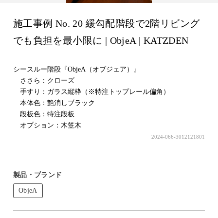
施工事例 No. 20 緩勾配階段で2階リビング
でも負担を最小限に | ObjeA | KATZDEN
シースルー階段『ObjeA（オブジェア）』
ささら：クローズ
手すり：ガラス縦枠（※特注トップレール偏角）
本体色：艶消しブラック
段板色：特注段板
オプション：木笠木
2024-066-3012121801
製品・ブランド
ObjeA