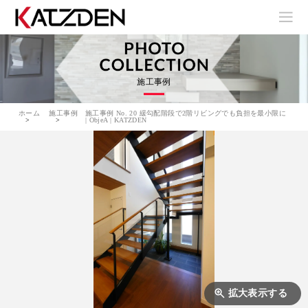
施工事例
ホーム
施工事例
施工事例 No. 20 緩勾配階段で2階リビングでも負担を最小限に
| ObjeA | KATZDEN
拡大表示する