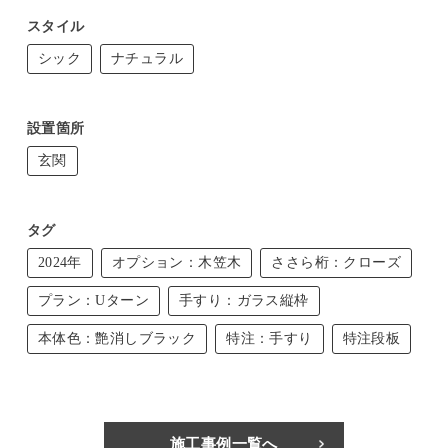
スタイル
シック
ナチュラル
設置箇所
玄関
タグ
2024年
オプション：木笠木
ささら桁：クローズ
プラン：Uターン
手すり：ガラス縦枠
本体色：艶消しブラック
特注：手すり
特注段板
施工事例一覧へ