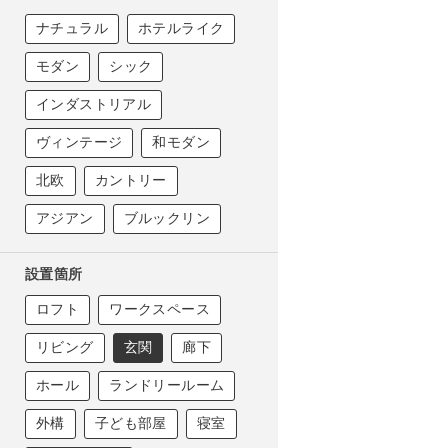
ナチュラル
ホテルライク
モダン
シック
インダストリアル
ヴィンテージ
和モダン
北欧
カントリー
アジアン
ブルックリン
設置箇所
ロフト
ワークスペース
リビング
玄関
廊下
ホール
ランドリールーム
外構
子ども部屋
寝室