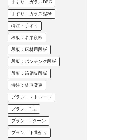
手すり：ガラスDPG
手すり：ガラス縦枠
特注：手すり
段板：名栗段板
段板：床材用段板
段板：パンチング段板
段板：縞鋼板段板
特注：板厚変更
プラン：ストレート
プラン：L型
プラン：Uターン
プラン：下曲がり