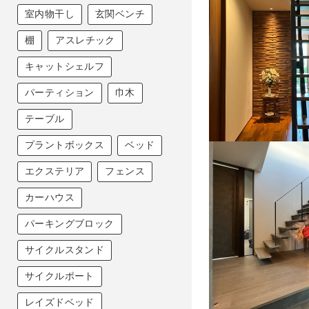
室内物干し
玄関ベンチ
NeconoMa
CUBO
棚
アスレチック
ALTO
Athletic Table
キャットシェルフ
手すり製品
パーティション
巾木
吹抜け手すり
階段手すり
テーブル
壁付け手すり
プラントボックス
ベッド
玄関縦手すり
エクステリア
フェンス
腰壁用手すり
カーハウス
らせん階段製品
パーキングブロック
Modelia
WAVES Spiral
サイクルスタンド
非住宅階段製品
サイクルポート
ObjeA PREMIUM
レイズドベッド
エクステリア製品