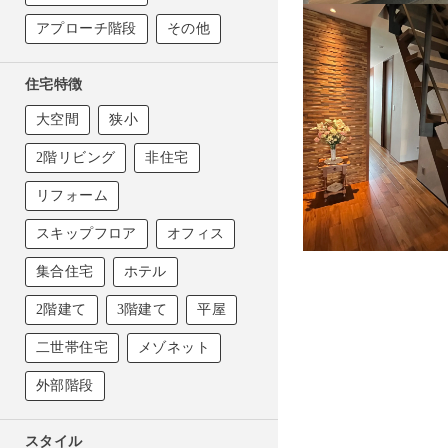
アプローチ階段
その他
CARKUREGA
Pablo
Design Frame
D-NA
住宅特徴
サイクルポート
鉄鉢
大空間
狭小
囲
2階リビング
非住宅
ロフト階段製品
リフォーム
Lofty
スキップフロア
オフィス
屋外階段製品
集合住宅
ホテル
APPROAD
KD Spiral
2階建て
3階建て
平屋
薪ストーブ
二世帯住宅
メゾネット
HOMRA
外部階段
スタイル