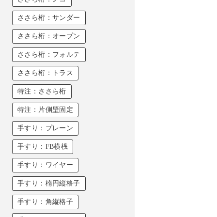
ささら桁：サンダー
ささら桁：オープン
ささら桁：フォルテ
ささら桁：トラス
特注：ささら桁
特注：片側壁固定
手すり：プレーン
手すり：FB横桟
手すり：ワイヤー
手すり：楕円縦格子
手すり：角縦格子