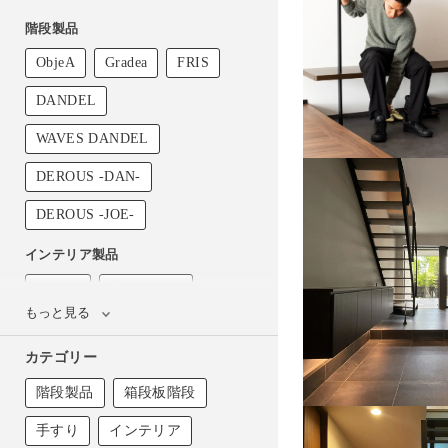
階段製品
ObjeA
Gradea
FRIS
DANDEL
WAVES DANDEL
DEROUS -DAN-
DEROUS -JOE-
インテリア製品
Hosuba
玄関ベンチ
もっと見る
Athletic Series
ハバテツ
カテゴリー
STELF
鉄鉢
階段製品
箱段板階段
Kastom Bed
Stacking Table
手すり
インテリア
室内パーティション
鉄窓