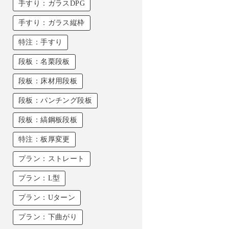
手すり：ガラスDPG
手すり：ガラス縦枠
特注：手すり
段板：名栗段板
段板：床材用段板
段板：パンチング段板
段板：縞鋼板段板
特注：板厚変更
プラン：ストレート
プラン：L型
プラン：Uターン
プラン：下曲がり