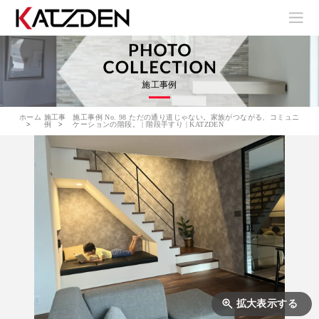
施工事例
ホーム
施工事
施工事例 No. 98 ただの通り道じゃない。家族がつながる、コミュニ
例
ケーションの階段。 | 階段手すり | KATZDEN
拡大表示する