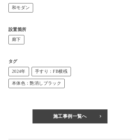
和モダン
設置箇所
廊下
タグ
2024年
手すり：FB横桟
本体色：艶消しブラック
施工事例一覧へ