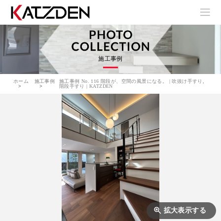
施工事例
ホーム
施工事例
施工事例 No. 116 階段が、空間の風景になる。 | 吹抜け手すり,
階段手すり | KATZDEN
拡大表示する