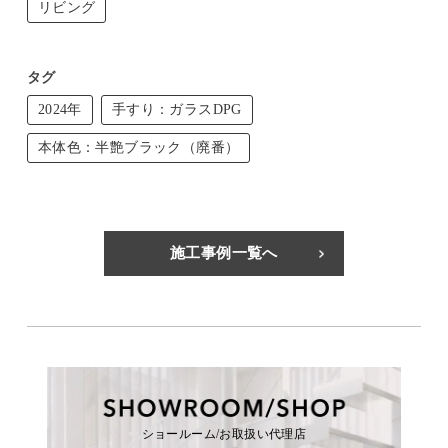
リビング
タグ
2024年
手すり：ガラスDPG
本体色：半艶ブラック（廃番）
施工事例一覧へ
ショールーム/お取扱い代理店