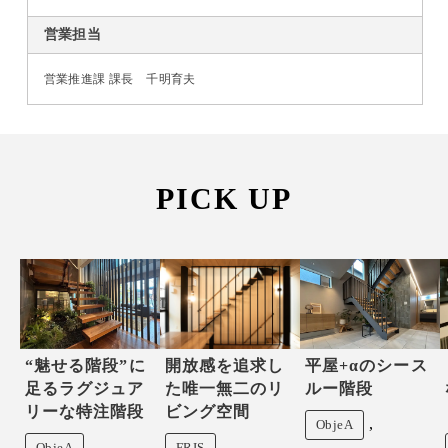
営業担当
営業推進課 課長 千明育夫
PICK UP
“魅せる階段”に
開放感を追求し
平屋+αのシース
足るラグジュア
た唯一無二のリ
ルー階段
リーな特注階段
ビング空間
,
ObjeA
,
ObjeA
FRIS