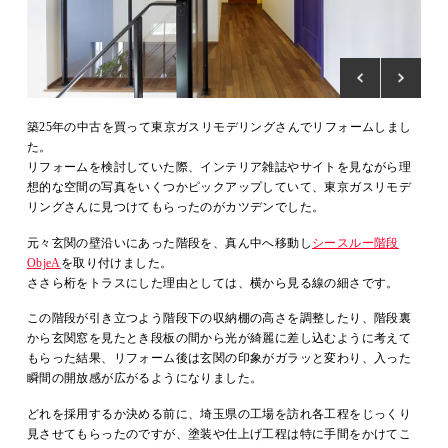
築25年の中古を買って東京ガスリモデリングさんでリフォームしまし
た。
リフォームを検討していた際、インテリア雑誌やサイトを見ながら理
想的な空間の写真をいくつかピックアップしていて、東京ガスリモデ
リングさんに見つけてもらったのがカツデンでした。
元々玄関の壁沿いにあった階段を、真ん中へ移動し
シースルー階段
ObjeA
を取り付けました。
ささら桁をトラスにした理由としては、横から見る線の細さです。
この階段が引き立つよう階段下の収納棚の高さを調整したり、階段裏
から玄関窓を見たとき段板の間から光が綺麗に差し込むように考えて
もらった結果、リフォーム後は玄関の印象がガラッと変わり、入った
瞬間の開放感が広がるようになりました。
どれを採用するか決める前に、埼玉県の工場を訪れ各工程をじっくり
見させてもらったのですが、塗装や仕上げ工程は特に手間をかけてこ