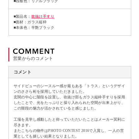
■段板色：リアルブラック
■製品名：
吹抜け手すり
■面材：ガラス縦枠
■本体色：半艶ブラック
営業からのコメント
コメント
サイドビューのシースルー感が最もある「トラス」というデザイ
ンのささら桁を採用していただきました。
玄関の中心に階段を設置し、吹抜け部もガラス縦枠手すりを採用
したことで、光をたっぷりと採り入れられた空間が出来上がり、
この階段の魅力が活かされていると感じました。
工場を見学し感動したと仰っていただいたことはメーカー冥利に
尽きます。
またこちらの物件はPHOTO CONTEST 2016で入賞し、一人の営
業としても嬉しい結果となりました。