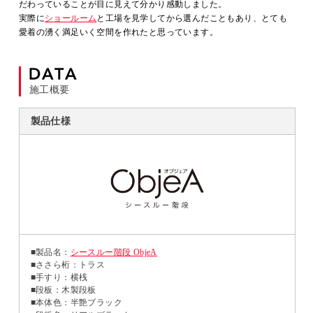
だわっていることが目に見えて分かり感動しました。
実際に
ショールーム
と工場を見学してから選んだこともあり、とても
愛着の湧く満足いく空間を作れたと思っています。
施工概要
製品仕様
■製品名：
シースルー階段 ObjeA
■ささら桁：トラス
■手すり：横桟
■段板：木製段板
■本体色：半艶ブラック