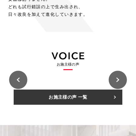
木
木
ト
階
ス
ト
階
室
室
どれも試行錯誤の上で生み出され、
の
の
段
段
ド
チ
ド
内
内
空
空
日々改良を加えて進化していきます。
階
階
ア
ー
ア
段
段
平
気
平
気
リ
ル
リ
屋
に
屋
に
ビ
階
ビ
ロ
ロ
+α
お
+α
お
ン
段
ン
フ
フ
の
け
の
け
グ
と
グ
ト
ト
シ
る
シ
る
用
床
用
に
に
ー
ス
ー
ス
途
に
途
固
固
ス
チ
ス
チ
と
統
と
お施主様の声
定
定
ル
ー
ル
ー
し
一
し
階
階
ー
ル
ー
ル
て
感
て
段
段
階
階
階
階
考
を
考
と
と
段
段
段
段
え
も
え
い
い
の
の
住
住
る
た
る
お施主様の声 一覧
う
う
友
友
意
意
林
林
カ
ら
カ
選
選
業
業
義
義
株
株
ー
し
ー
択
択
式
式
住
住
ポ
た
ポ
会
会
肢
肢
友
友
社
社
林
林
ー
特
ー
久
久
業
業
A
A
留
留
株
株
ト
注
ト
様
様
米
米
式
式
邸
邸
展
展