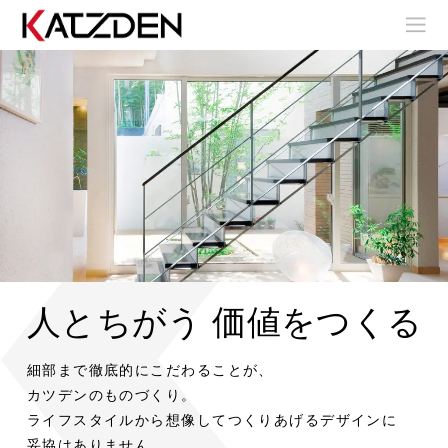
人とちがう 価値をつくる
室
室
内
内
階
階
室
室
細部まで徹底的にこだわることが、
室
段
段
内
内
内
階
階
カツデンのものづくり。
階
段
段
ア
ア
段
ライフスタイルから想像してつくりあげるデザインに
室
室
ウ
ウ
内
内
妥協はありません。