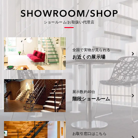
の
事
の
会
会
(信
(信
示
示
社
社
越)
越)
場
場
可
例
可
大
大
(福
(福
野
野
岡
岡
能
能
城
城
詳細
詳細
K
県)
県)
展
展
様
性
性
ショールーム/お取扱い代理店
示
示
邸
場
場
(奈
詳細
詳細
W
W
(福
(福
良
様
様
岡
岡
県)
邸
邸
県)
県)
(熊
(熊
本
本
詳細
県)
県)
詳細
詳細
全国で実物が見られる
お近くの展示場
詳細
詳細
展示数約40台
階段ショールーム
お取引窓口はこちら