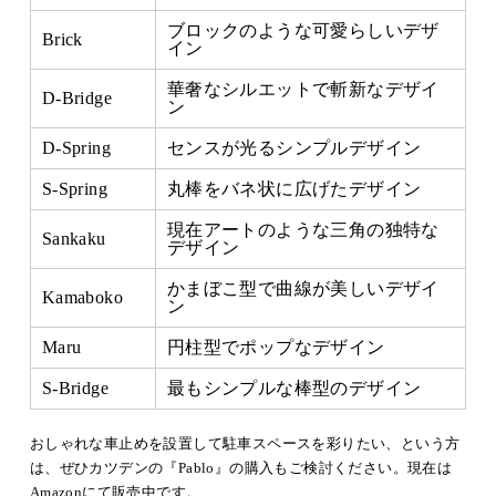
ブロックのような可愛らしいデザ
Brick
イン
華奢なシルエットで斬新なデザイ
D-Bridge
ン
D-Spring
センスが光るシンプルデザイン
S-Spring
丸棒をバネ状に広げたデザイン
現在アートのような三角の独特な
Sankaku
デザイン
かまぼこ型で曲線が美しいデザイ
Kamaboko
ン
Maru
円柱型でポップなデザイン
S-Bridge
最もシンプルな棒型のデザイン
おしゃれな車止めを設置して駐車スペースを彩りたい、という方
は、ぜひカツデンの『Pablo』の購入もご検討ください。現在は
Amazonにて販売中です。