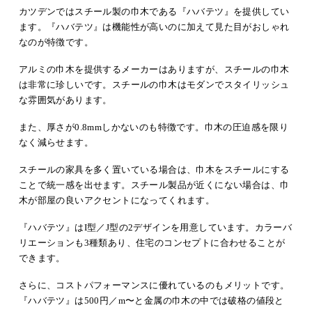
カツデンではスチール製の巾木である『ハバテツ』を提供してい
ます。『ハバテツ』は機能性が高いのに加えて見た目がおしゃれ
なのが特徴です。
アルミの巾木を提供するメーカーはありますが、スチールの巾木
は非常に珍しいです。スチールの巾木はモダンでスタイリッシュ
な雰囲気があります。
また、厚さが0.8mmしかないのも特徴です。巾木の圧迫感を限り
なく減らせます。
スチールの家具を多く置いている場合は、巾木をスチールにする
ことで統一感を出せます。スチール製品が近くにない場合は、巾
木が部屋の良いアクセントになってくれます。
『ハバテツ』はI型／J型の2デザインを用意しています。カラーバ
リエーションも3種類あり、住宅のコンセプトに合わせることが
できます。
さらに、コストパフォーマンスに優れているのもメリットです。
『ハバテツ』は500円／m〜と金属の巾木の中では破格の値段と