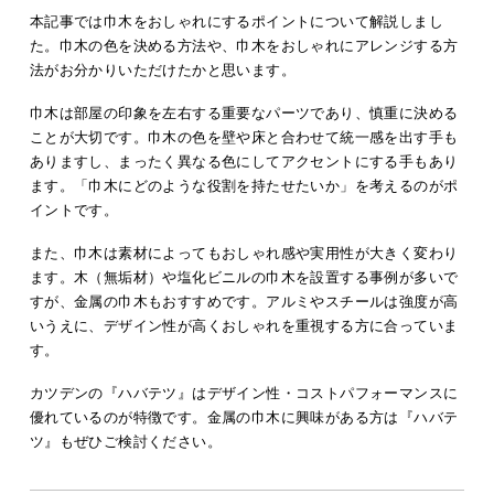
本記事では巾木をおしゃれにするポイントについて解説しまし
た。巾木の色を決める方法や、巾木をおしゃれにアレンジする方
法がお分かりいただけたかと思います。
巾木は部屋の印象を左右する重要なパーツであり、慎重に決める
ことが大切です。巾木の色を壁や床と合わせて統一感を出す手も
ありますし、まったく異なる色にしてアクセントにする手もあり
ます。「巾木にどのような役割を持たせたいか」を考えるのがポ
イントです。
また、巾木は素材によってもおしゃれ感や実用性が大きく変わり
ます。木（無垢材）や塩化ビニルの巾木を設置する事例が多いで
すが、金属の巾木もおすすめです。アルミやスチールは強度が高
いうえに、デザイン性が高くおしゃれを重視する方に合っていま
す。
カツデンの『ハバテツ』はデザイン性・コストパフォーマンスに
優れているのが特徴です。金属の巾木に興味がある方は『ハバテ
ツ』もぜひご検討ください。