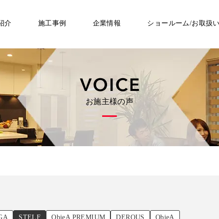
紹介
施工事例
企業情報
ショールーム/お取扱
お施主様の声
GA
STELF
ObjeA PREMIUM
DEROUS
ObjeA