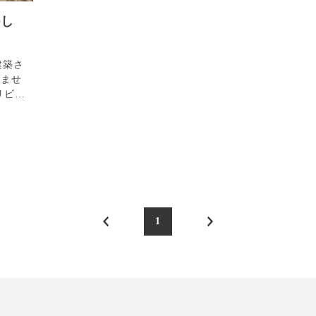
かし
建築さ
らませ
リビ…
1