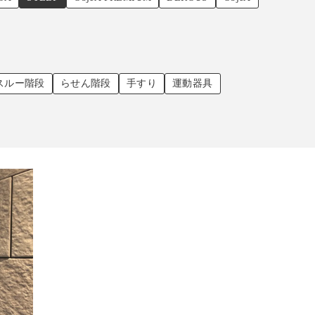
スルー階段
らせん階段
手すり
運動器具