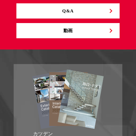
Q&A
動画
カツデン