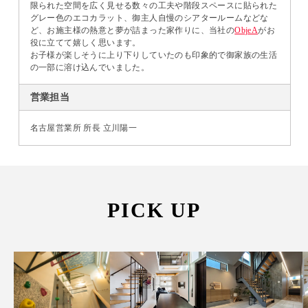
限られた空間を広く見せる数々の工夫や階段スペースに貼られた
グレー色のエコカラット、御主人自慢のシアタールームなどな
ど、お施主様の熱意と夢が詰まった家作りに、当社の
ObjeA
がお
役に立てて嬉しく思います。
お子様が楽しそうに上り下りしていたのも印象的で御家族の生活
の一部に溶け込んでいました。
営業担当
名古屋営業所 所長 立川陽一
PICK UP