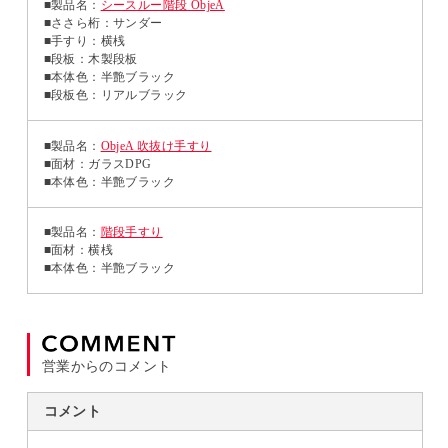
■製品名：
シースルー階段 ObjeA
■ささら桁：サンダー
■手すり：横桟
■段板：木製段板
■本体色：半艶ブラック
■段板色：リアルブラック
■製品名：
ObjeA 吹抜け手すり
■面材：ガラスDPG
■本体色：半艶ブラック
■製品名：
階段手すり
■面材：横桟
■本体色：半艶ブラック
営業からのコメント
コメント