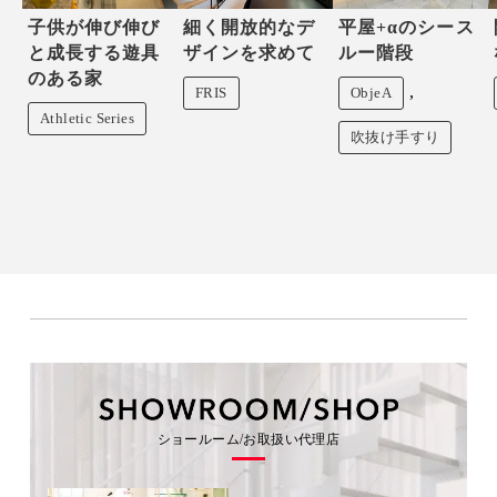
子供が伸び伸び
細く開放的なデ
平屋+αのシース
と成長する遊具
ザインを求めて
ルー階段
のある家
,
FRIS
ObjeA
Athletic Series
吹抜け手すり
ショールーム/お取扱い代理店