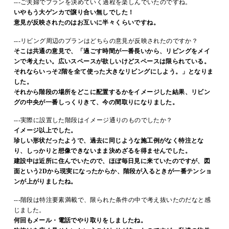
---ご夫婦でプランを決めていく過程を楽しんでいたのですね。
いやもう大ゲンカで譲り合い無しでした！
意見が反映されたのはお互いに半々くらいですね。
---リビング周辺のプランはどちらの意見が反映されたのですか？
そこは共通の意見で、「過ごす時間が一番長いから、リビングをメイ
ンで考えたい。広いスペースが欲しいけどスペースは限られている。
それならいっそ2階を全て使った大きなリビングにしよう。」となりま
した。
それから階段の場所をどこに配置するかをイメージした結果、リビン
グの中央が一番しっくりきて、今の間取りになりました。
---実際に設置した階段はイメージ通りのものでしたか？
イメージ以上でした。
珍しい形状だったようで、過去に同じような施工例がなく特注とな
り、しっかりと想像できないまま決めざるを得ませんでした。
建設中は近所に住んでいたので、ほぼ毎日見に来ていたのですが、図
面という2Dから現実になったからか、階段が入るときが一番テンショ
ンが上がりましたね。
---階段は特注要素満載で、限られた条件の中で考え抜いたのだなと感
じました。
何回もメール・電話でやり取りをしましたね。