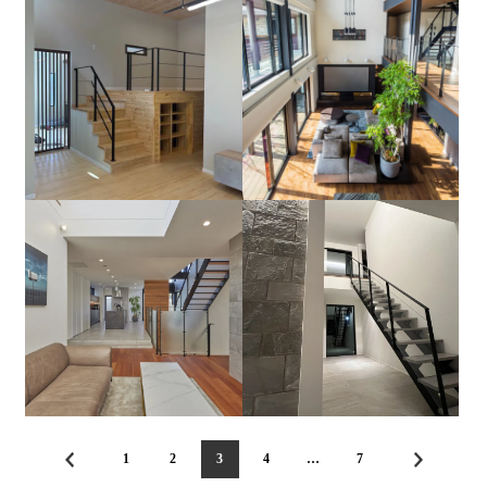
1
2
3
4
…
7